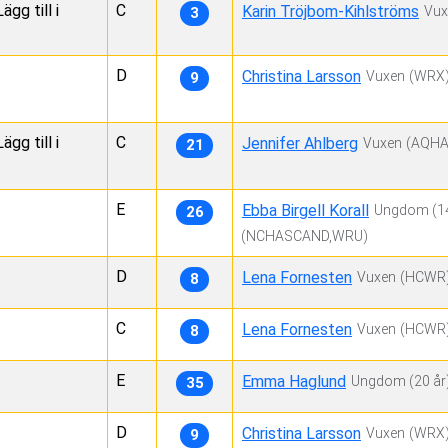
gg till i
C
Karin Tröjbom-Kihlströms
Vux
3
D
Christina Larsson
Vuxen
(WRX
9
gg till i
C
Jennifer Ahlberg
Vuxen
(AQHA
21
E
Ebba Birgell Korall
Ungdom
(1
26
(NCHASCAND,WRU)
D
Lena Fornesten
Vuxen
(HCWR
8
C
Lena Fornesten
Vuxen
(HCWR
8
E
Emma Haglund
Ungdom
(20 år
35
D
Christina Larsson
Vuxen
(WRX
9