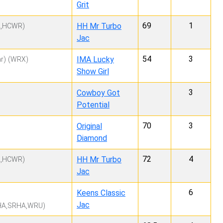
Grit
69
1
HH Mr Turbo
,HCWR)
Jac
54
3
IMA Lucky
r)
(WRX)
Show Girl
3
Cowboy Got
Potential
70
3
Original
Diamond
72
4
HH Mr Turbo
,HCWR)
Jac
6
Keens Classic
Jac
A,SRHA,WRU)