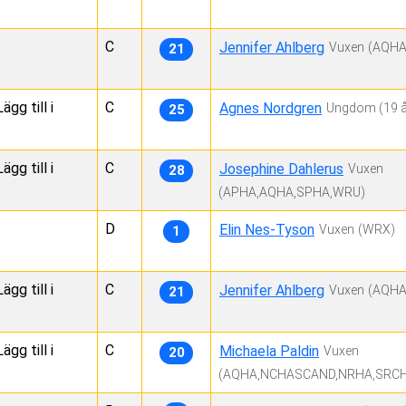
C
Jennifer Ahlberg
Vuxen
(AQHA
21
gg till i
C
Agnes Nordgren
Ungdom
(19 å
25
gg till i
C
Josephine Dahlerus
Vuxen
28
(APHA,AQHA,SPHA,WRU)
D
Elin Nes-Tyson
Vuxen
(WRX)
1
gg till i
C
Jennifer Ahlberg
Vuxen
(AQHA
21
gg till i
C
Michaela Paldin
Vuxen
20
(AQHA,NCHASCAND,NRHA,SRCH