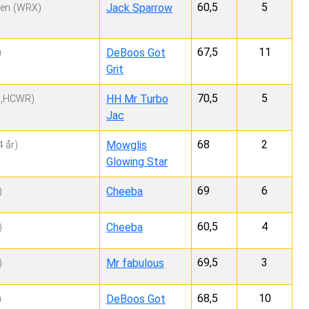
60,5
5
Jack Sparrow
en
(WRX)
67,5
11
DeBoos Got
)
Grit
70,5
5
HH Mr Turbo
,HCWR)
Jac
68
2
Mowglis
4 år)
Glowing Star
69
6
Cheeba
)
60,5
4
Cheeba
)
69,5
3
Mr fabulous
)
68,5
10
DeBoos Got
)