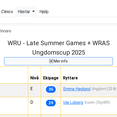
Clinics
Hästar
Hjälp
innare
WRU - Late Summer Games + WRAS
Ungdomscup 2025
Mer info
Nivå
Ekipage
Ryttare
E
Emma Haglund
Ungdom
(20 år
35
D
Ida Loberg
Vuxen
(SbyWR)
29