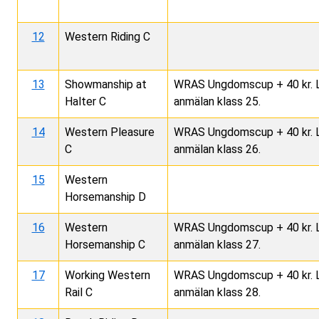
12
Western Riding C
13
Showmanship at
WRAS Ungdomscup + 40 kr. Lä
Halter C
anmälan klass 25.
14
Western Pleasure
WRAS Ungdomscup + 40 kr. Lä
C
anmälan klass 26.
15
Western
Horsemanship D
16
Western
WRAS Ungdomscup + 40 kr. Lä
Horsemanship C
anmälan klass 27.
17
Working Western
WRAS Ungdomscup + 40 kr. Lä
Rail C
anmälan klass 28.