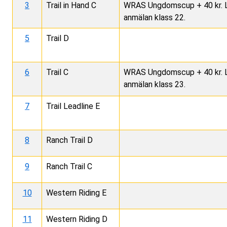
3
Trail in Hand C
WRAS Ungdomscup + 40 kr. Lä
anmälan klass 22.
5
Trail D
6
Trail C
WRAS Ungdomscup + 40 kr. Lä
anmälan klass 23.
7
Trail Leadline E
8
Ranch Trail D
9
Ranch Trail C
10
Western Riding E
11
Western Riding D