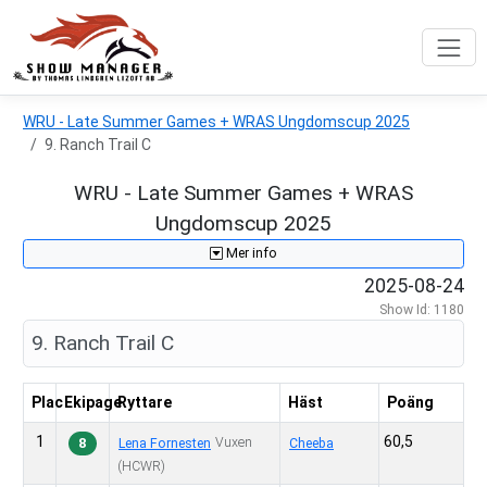
WRU - Late Summer Games + WRAS Ungdomscup 2025
9. Ranch Trail C
WRU - Late Summer Games + WRAS
Ungdomscup 2025
Mer info
2025-08-24
Show Id: 1180
9. Ranch Trail C
Plac
Ekipage
Ryttare
Häst
Poäng
1
60,5
8
Vuxen
Lena Fornesten
Cheeba
(HCWR)