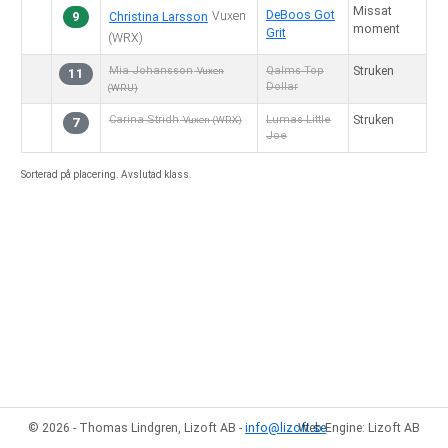
Missat
DeBoos Got
9
Vuxen
Christina Larsson
moment
Grit
(WRX)
Mia Johansson
Qalms Top
Struken
Vuxen
11
Dollar
(WRU)
Carina Stridh
Lumas Little
Struken
Vuxen
(WRX)
7
Joe
Sorterad på placering. Avslutad klass.
© 2026 - Thomas Lindgren, Lizoft AB -
info@lizoft.se
Web Engine: Lizoft AB