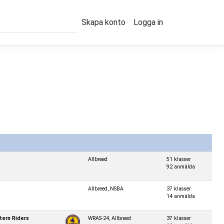
Skapa konto
Logga in
Allbreed
51 klasser
92 anmälda
Allbreed, NSBA
37 klasser
14 anmälda
ern Riders
WRAS-24, Allbreed
37 klasser