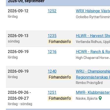
2026-09, september
2026-09-12
1252
WRX Hälsinge Väst
lördag
Ockelbo Ryttarfören
2026-09-13
1235
HLWR - Harvest S
söndag
Förhandsinfo
Vetlanda Ridhus, Upp
2026-09-19
1216
HCWR - Ranch & Rop
lördag
High Chaparral Horse
2026-09-19
1240
WRU - Championshi
lördag
Förhandsinfo
Regionmästerskap 
Rimbo Prästgård
2026-09-26
-
1251
MWR- Klubbmästers
2026-09-27
Förhandsinfo
Näske, Bjästa
lördag
-
söndag