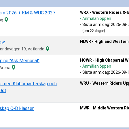
ern 2026 + KM & WUC 2027
WRX - Western Riders X-l
- Anmälan öppen
ing
- Sista anm.dag:
2026-08-
(om 22 dagar)
how
HLWR - Highland Western
landavägen 19, Vetlanda
ing "Ask Memorial"
HCWR - High Chaparral W
- Anmälan öppen
 Arena
- Sista anm.dag:
2026-09-
p med Klubbmästerskap och
WRU - Western Riders Up
Öst
kap C-D klasser
MWR - Middle Western Ri