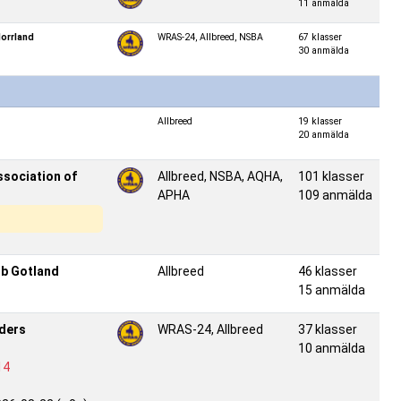
11 anmälda
orrland
WRAS-24, Allbreed, NSBA
67 klasser
30 anmälda
Allbreed
19 klasser
20 anmälda
ssociation of
Allbreed, NSBA, AQHA,
101 klasser
APHA
109 anmälda
ub Gotland
Allbreed
46 klasser
15 anmälda
iders
WRAS-24, Allbreed
37 klasser
10 anmälda
14