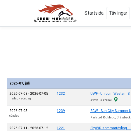
Startsida
Tävlingar
2026-07, juli
2026-07-03
-
2026-07-05
1232
UWF - Unicorn Western S
fredag
-
söndag
Axevalla körhall
2026-07-05
1239
SCW - Sun City Summer 
söndag
Karlstad Ridklubb, Bråtebäc
2026-07-11
-
2026-07-12
1221
SbyWR sommartävling +