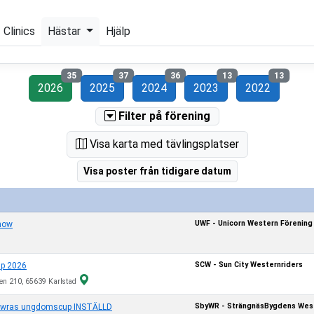
Clinics
Hästar
Hjälp
35
37
36
13
13
2026
2025
2024
2023
2022
Filter på förening
Visa karta med tävlingsplatser
Visa poster från tidigare datum
UWF - Unicorn Western Förening
how
SCW - Sun City Westernriders
Up 2026
ken 210, 65639 Karlstad
SbyWR - SträngnäsBygdens West
 wras ungdomscup INSTÄLLD