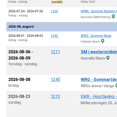
lördag
-
söndag
Edeby Gård
Inställd
2026-07-24
-
2026-07-26
1226
WINN - Summer Western 
fredag
-
söndag
Njurunda Ryttarförening
2026-08, augusti
2026-08-01
-
2026-08-02
1242
WRIS - Summer Show
lördag
-
söndag
Hälldala Ranch
2026-08-06
-
1211
SM i westernridnin
2026-08-09
Axevalla Skara
torsdag
-
söndag
2026-08-08
1245
WRG - Sommartävl
lördag
WRGs arena i Vänge
2026-08-23
1213
EWR - Hösttävling
söndag
Möllerydsvägen 20, 