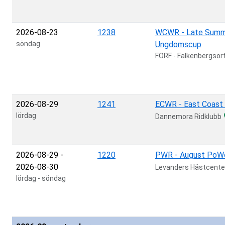
2026-08-23
1238
WCWR - Late Summ
söndag
Ungdomscup
FORF - Falkenbergsor
2026-08-29
1241
ECWR - East Coast
lördag
Dannemora Ridklubb
2026-08-29
-
1220
PWR - August PoW
2026-08-30
Levanders Hästcente
lördag
-
söndag