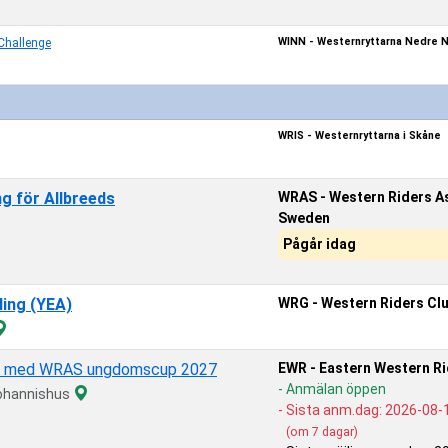
WINN - Westernryttarna Nedre N
Challenge
WRIS - Westernryttarna i Skåne
g för Allbreeds
WRAS - Western Riders A
Sweden
Pågår idag
ing (YEA)
WRG - Western Riders Cl
 - med WRAS ungdomscup 2027
EWR - Eastern Western R
- Anmälan öppen
Johannishus
- Sista anm.dag:
2026-08-
(om 7 dagar)