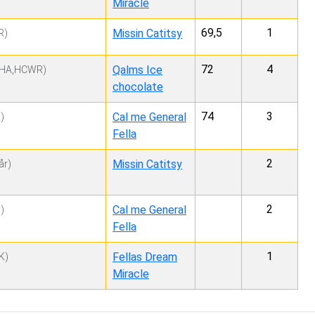
Miracle
69,5
1
Missin Catitsy
R)
72
4
Qalms Ice
HA,HCWR)
chocolate
74
3
Cal me General
)
Fella
2
Missin Catitsy
år)
2
Cal me General
)
Fella
1
Fellas Dream
K)
Miracle