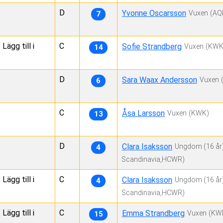
D
Yvonne Oscarsson
Vuxen
(AQ
7
ägg till i
C
Sofie Strandberg
Vuxen
(KWK
14
D
Sara Waax Andersson
Vuxen
6
C
Åsa Larsson
Vuxen
(KWK)
13
D
Clara Isaksson
Ungdom
(16 år
4
Scandinavia,HCWR)
ägg till i
C
Clara Isaksson
Ungdom
(16 år
4
Scandinavia,HCWR)
ägg till i
C
Emma Strandberg
Vuxen
(KW
15