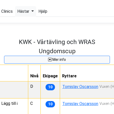
Clinics
Hästar
Hjälp
KWK - Vårtävling och WRAS
Ungdomscup
Mer info
Nivå
Ekipage
Ryttare
D
Tomislav Oscarsson
Vuxen
(
10
ägg till i
C
Tomislav Oscarsson
Vuxen
(
10