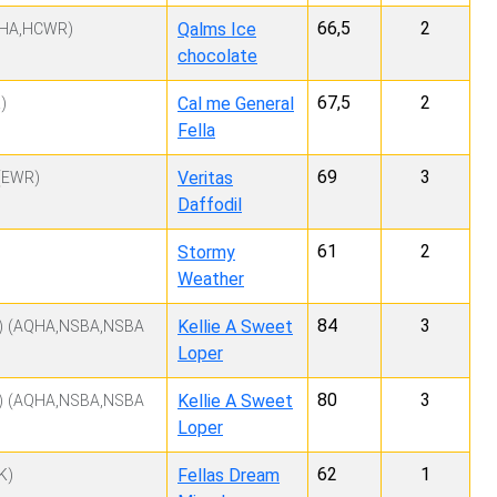
66,5
2
Qalms Ice
HA,HCWR)
chocolate
67,5
2
Cal me General
)
Fella
69
3
Veritas
(EWR)
Daffodil
61
2
Stormy
Weather
84
3
Kellie A Sweet
)
(AQHA,NSBA,NSBA
Loper
80
3
Kellie A Sweet
)
(AQHA,NSBA,NSBA
Loper
62
1
Fellas Dream
K)