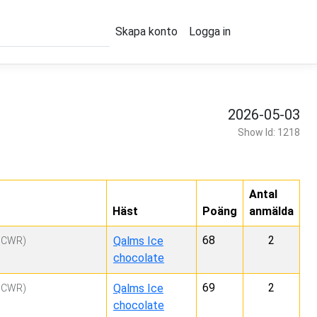
Skapa konto
Logga in
2026-05-03
Show Id: 1218
Antal
Häst
Poäng
anmälda
68
2
Qalms Ice
HCWR)
chocolate
69
2
Qalms Ice
HCWR)
chocolate