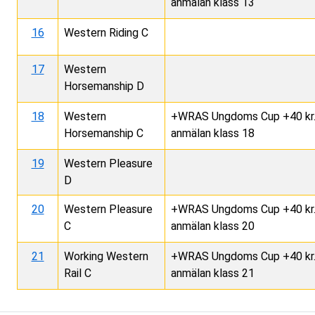
anmälan klass 13
16
Western Riding C
17
Western
Horsemanship D
18
Western
+WRAS Ungdoms Cup +40 kr. L
Horsemanship C
anmälan klass 18
19
Western Pleasure
D
20
Western Pleasure
+WRAS Ungdoms Cup +40 kr. L
C
anmälan klass 20
21
Working Western
+WRAS Ungdoms Cup +40 kr. L
Rail C
anmälan klass 21