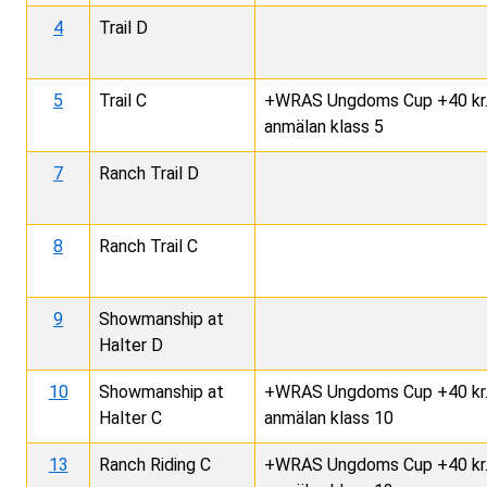
4
Trail D
5
Trail C
+WRAS Ungdoms Cup +40 kr. L
anmälan klass 5
7
Ranch Trail D
8
Ranch Trail C
9
Showmanship at
Halter D
10
Showmanship at
+WRAS Ungdoms Cup +40 kr. L
Halter C
anmälan klass 10
13
Ranch Riding C
+WRAS Ungdoms Cup +40 kr. L