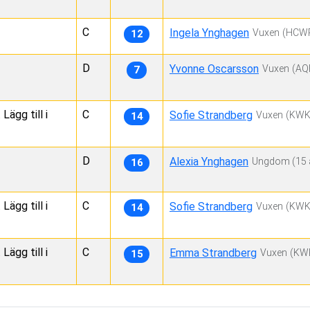
C
Ingela Ynghagen
Vuxen
(HCW
12
D
Yvonne Oscarsson
Vuxen
(AQ
7
ägg till i
C
Sofie Strandberg
Vuxen
(KWK
14
D
Alexia Ynghagen
Ungdom
(15 
16
ägg till i
C
Sofie Strandberg
Vuxen
(KWK
14
ägg till i
C
Emma Strandberg
Vuxen
(KW
15