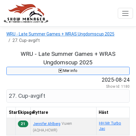
WRU - Late Summer Games + WRAS Ungdomscup 2025
27. Cup-avgift
WRU - Late Summer Games + WRAS
Ungdomscup 2025
Mer info
2025-08-24
Show Id: 1180
27. Cup-avgift
Start
Ekipage
Ryttare
Häst
HH Mr Turbo
21
Vuxen
Jennifer Ahlberg
Jac
(AQHA,HCWR)