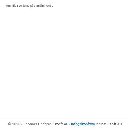
Anmälda sorterad på anmälningstid
© 2026 - Thomas Lindgren, Lizoft AB -
info@lizoft.se
Web Engine: Lizoft AB