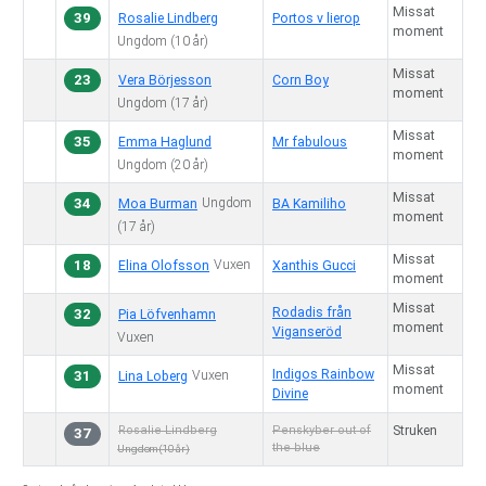
Missat
39
Rosalie Lindberg
Portos v lierop
moment
Ungdom
(10 år)
Missat
23
Vera Börjesson
Corn Boy
moment
Ungdom
(17 år)
Missat
35
Emma Haglund
Mr fabulous
moment
Ungdom
(20 år)
Missat
34
Ungdom
Moa Burman
BA Kamiliho
moment
(17 år)
Missat
18
Vuxen
Elina Olofsson
Xanthis Gucci
moment
Missat
Rodadis från
32
Pia Löfvenhamn
moment
Viganseröd
Vuxen
Missat
Indigos Rainbow
31
Vuxen
Lina Loberg
moment
Divine
Rosalie Lindberg
Penskyber out of
Struken
37
the blue
Ungdom
(10 år)