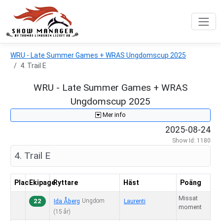
WRU - Late Summer Games + WRAS Ungdomscup 2025
4. Trail E
WRU - Late Summer Games + WRAS
Ungdomscup 2025
Mer info
2025-08-24
Show Id: 1180
4. Trail E
Plac
Ekipage
Ryttare
Häst
Poäng
Missat
22
Ungdom
Ida Åberg
Laurenti
moment
(15 år)