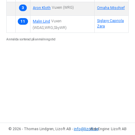
3
Vuxen
(WRG)
Aron Kloth
Omaha Mischief
Siglavy Capriola
11
Vuxen
Malin Lind
Zara
(WDAS,WRG,SbyWR)
Anmälda sorterad på anmälningstid
© 2026 - Thomas Lindgren, Lizoft AB -
info@lizoft.se
Web Engine: Lizoft AB