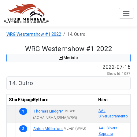
WRG Westernshow #1 2022
14. Outro
WRG Westernshow #1 2022
Mer info
2022-07-16
Show Id: 1087
14. Outro
Start
Ekipage
Ryttare
Häst
AAJ
1
Vuxen
Thomas Lindgren
SilverSacramento
(AQHA,NRHA,SRHA,WRG)
AAJ Silvers
2
Vuxen
(WRG)
Anton Möllerfors
Soprano