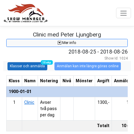
Clinic med Peter Ljungberg
Mer info
2018-08-25
- 2018-08-26
Show Id: 1024
10 ekp
Klasser och anmälda
Anmälan kan inte längre göras online
Klass
Namn
Notering
Nivå
Mönster
Avgift
Anmälda
1900-01-01
1
Clinic
Avser 
1300,-
10
två pass 
per dag
Totalt
10 st